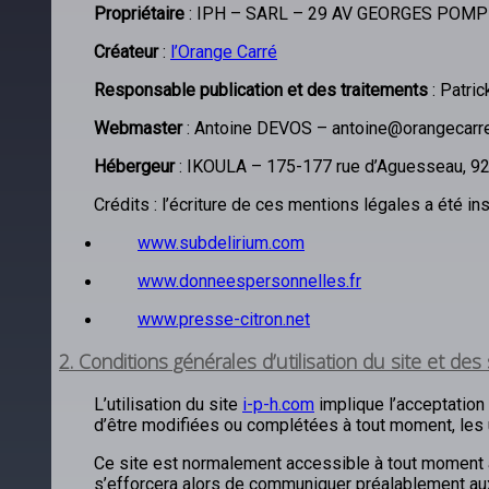
Propriétaire
: IPH – SARL – 29 AV GEORGES POM
Créateur
:
l’Orange Carré
Responsable publication et des traitements
: Patri
Webmaster
: Antoine DEVOS – antoine@orangecarre
Hébergeur
: IKOULA – 175-177 rue d’Aguesseau, 92
Crédits : l’écriture de ces mentions légales a été ins
www.subdelirium.com
www.donneespersonnelles.fr
www.presse-citron.net
2. Conditions générales d’utilisation du site et des
L’utilisation du site
i-p-h.com
implique l’acceptation 
d’être modifiées ou complétées à tout moment, les u
Ce site est normalement accessible à tout moment au
s’efforcera alors de communiquer préalablement aux u