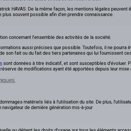
Patrick HAVAS. De la même façon, les mentions légales peuvent ê
r le plus souvent possible afin d’en prendre connaissance.
tion concernant l’ensemble des activités de la société.
ormations aussi précises que possible. Toutefois, il ne pourra
de son fait ou du fait des tiers partenaires qui lui fournissent ce
m
sont données à titre indicatif, et sont susceptibles d’évoluer. P
réserve de modifications ayant été apportées depuis leur mise e
niques.
ommages matériels liés à l’utilisation du site. De plus, l’utilisat
n navigateur de dernière génération mis-à-jour
ctuelle ou détient les droits d’usage sur tous les éléments acces