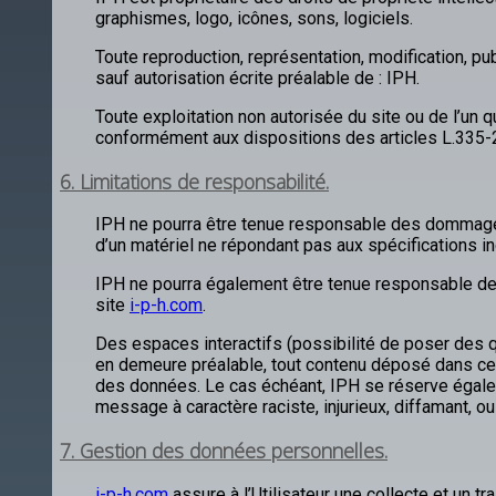
graphismes, logo, icônes, sons, logiciels.
Toute reproduction, représentation, modification, pub
sauf autorisation écrite préalable de : IPH.
Toute exploitation non autorisée du site ou de l’un
conformément aux dispositions des articles L.335-2 
6. Limitations de responsabilité.
IPH ne pourra être tenue responsable des dommages dir
d’un matériel ne répondant pas aux spécifications ind
IPH ne pourra également être tenue responsable des
site
i-p-h.com
.
Des espaces interactifs (possibilité de poser des q
en demeure préalable, tout contenu déposé dans cet e
des données. Le cas échéant, IPH se réserve égaleme
message à caractère raciste, injurieux, diffamant, ou
7. Gestion des données personnelles.
i-p-h.com
assure à l’Utilisateur une collecte et un 