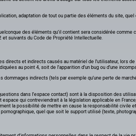
lication, adaptation de tout ou partie des éléments du site, quel 
 quelconque des éléments qu’il contient sera considérée comme c
et suivants du Code de Propriété Intellectuelle.
ects et indirects causés au matériel de l’utilisateur, lors de l’a
iquées au point 4, soit de l’apparition d’un bug ou d’une incompat
 dommages indirects (tels par exemple qu’une perte de marché ou
uestions dans l’espace contact) sont à la disposition des utilis
space qui contreviendrait à la législation applicable en France, e
nt la possibilité de mettre en cause la responsabilité civile et
 pornographique, quel que soit le support utilisé (texte, photogra
traitement d’informations personnelles dans le respect de la vie 